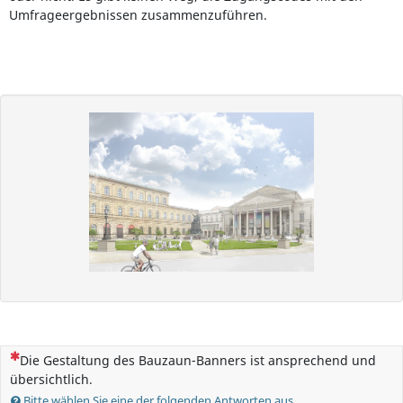
Umfrageergebnissen zusammenzuführen.
(Dies ist eine Pflichtfrage.)
Die Gestaltung des Bauzaun-Banners ist ansprechend und
übersichtlich.
Bitte wählen Sie eine der folgenden Antworten aus.